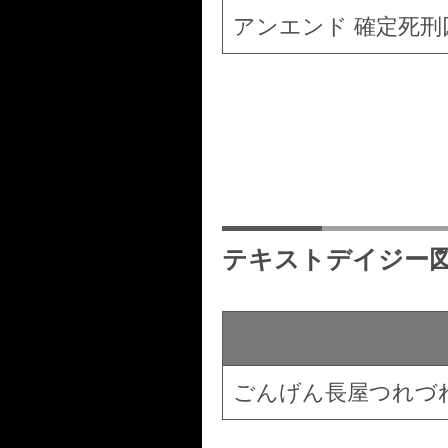
アンエンド 確定死刑
テキストデイジー
ごんげん長屋つれづれ