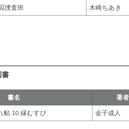
囚捜査班
木崎ちあき
図書
書名
著者
帖 10 縁むすび
金子成人