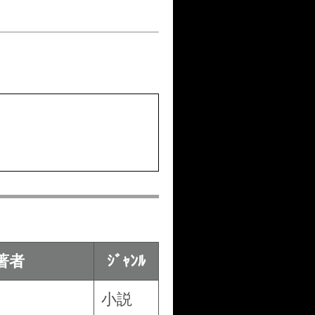
著者
ｼﾞｬﾝﾙ
小説