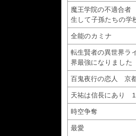
魔王学院の不適合者 
生して子孫たちの学
全能のカミナ
転生賢者の異世界ラ
界最強になりました
百鬼夜行の恋人 京
天祐は信長にあり 1
時空争奪
最愛