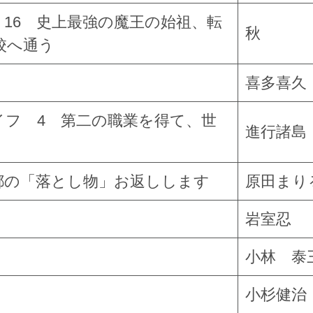
16 史上最強の魔王の始祖、転
秋
校へ通う
喜多喜久
イフ 4 第二の職業を得て、世
進行諸島
都の「落とし物」お返しします
原田まり
岩室忍
小林 泰
小杉健治