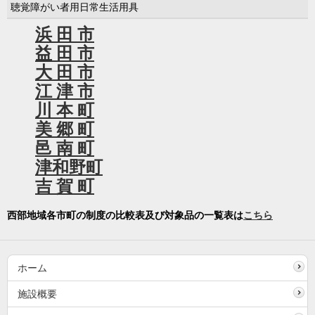
聴覚障がい者用日常生活用具
浜 田 市
益 田 市
大 田 市
江 津 市
川 本 町
美 郷 町
邑 南 町
津和野町
吉 賀 町
西部地域各市町の制度の比較表及び対象品の一覧表は
こちら
ホーム
施設概要