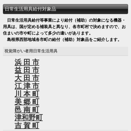
日常生活用具給付対象品
日常生活用具給付等事業により給付（補助）の対象になる機器・
用具は、国が定める補装具と異なり、各市町村で決めますので、お
住まいの市や町によって多少の違いがあります。
島根県西部地域各市町の給付（補助）対象品をご紹介します。
視覚障がい者用日常生活用具
浜 田 市
益 田 市
大 田 市
江 津 市
川 本 町
美 郷 町
邑 南 町
津和野町
吉 賀 町